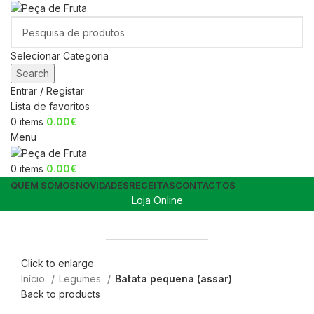
Selecionar Categoria
Search
Entrar / Registar
Lista de favoritos
0
items
0.00
€
Menu
0
items
0.00
€
QUEM SOMOS
NOVIDADES
RECEITAS
CONTACTOS
Loja Online
Cestos de fruta no escritório
Canal Horeca
Click to enlarge
Início
Legumes
Batata pequena (assar)
Back to products