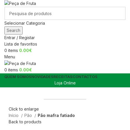
Selecionar Categoria
Search
Entrar / Registar
Lista de favoritos
0
items
0.00
€
Menu
0
items
0.00
€
QUEM SOMOS
NOVIDADES
RECEITAS
CONTACTOS
Loja Online
Cestos de fruta no escritório
Canal Horeca
Click to enlarge
Início
Pão
Pão mafra fatiado
Back to products