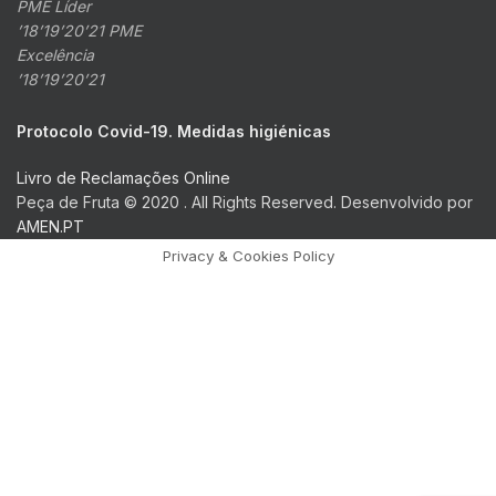
PME Líder
’18’19’20’21 PME
Excelência
’18’19’20’21
Protocolo Covid-19. Medidas higiénicas
Livro de Reclamações Online
Peça de Fruta © 2020 . All Rights Reserved. Desenvolvido por
AMEN.PT
Privacy & Cookies Policy