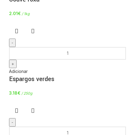
2.01
€
/ 1kg
Adicionar
Espargos verdes
3.18
€
/ 250g