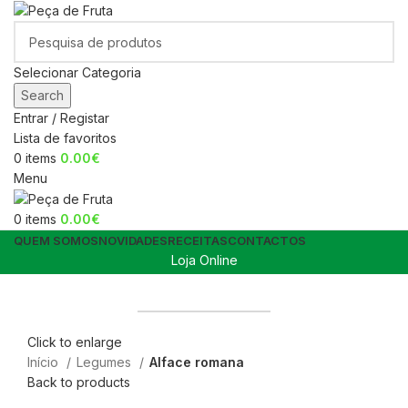
Selecionar Categoria
Search
Entrar / Registar
Lista de favoritos
0
items
0.00
€
Menu
0
items
0.00
€
QUEM SOMOS
NOVIDADES
RECEITAS
CONTACTOS
Loja Online
Cestos de fruta no escritório
Canal Horeca
Click to enlarge
Início
Legumes
Alface romana
Back to products